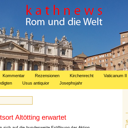
Kommentar
Rezensionen
Kirchenrecht
Vaticanum II
edigten
Usus antiquior
Josephsjahr
sort Altötting erwartet
n sich auf die bundesweite Eröffnung der Aktion