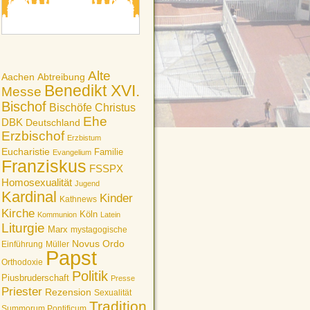
Alte
Aachen
Abtreibung
Benedikt XVI.
Messe
Bischof
Bischöfe
Christus
Ehe
DBK
Deutschland
Erzbischof
Erzbistum
Eucharistie
Familie
Evangelium
Franziskus
FSSPX
Homosexualität
Jugend
Kardinal
Kinder
Kathnews
Kirche
Köln
Kommunion
Latein
Liturgie
Marx
mystagogische
Novus Ordo
Einführung
Müller
Papst
Orthodoxie
Politik
Piusbruderschaft
Presse
Priester
Rezension
Sexualität
Tradition
Summorum Pontificum