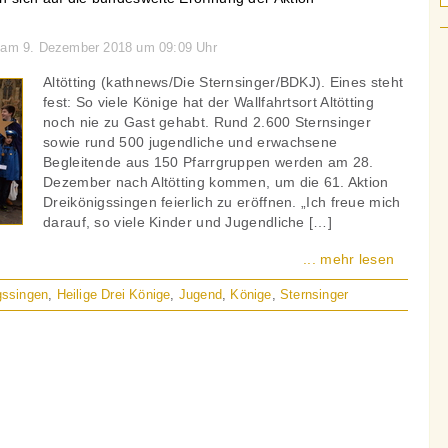
n am 9. Dezember 2018 um 09:09 Uhr
Altötting (kathnews/Die Sternsinger/BDKJ). Eines steht
fest: So viele Könige hat der Wallfahrtsort Altötting
noch nie zu Gast gehabt. Rund 2.600 Sternsinger
sowie rund 500 jugendliche und erwachsene
Begleitende aus 150 Pfarrgruppen werden am 28.
Dezember nach Altötting kommen, um die 61. Aktion
Dreikönigssingen feierlich zu eröffnen. „Ich freue mich
darauf, so viele Kinder und Jugendliche […]
... mehr lesen
gssingen
,
Heilige Drei Könige
,
Jugend
,
Könige
,
Sternsinger