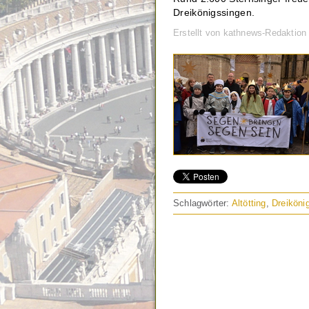
Dreikönigssingen.
Erstellt von kathnews-Redaktio
Schlagwörter:
Altötting
,
Dreiköni