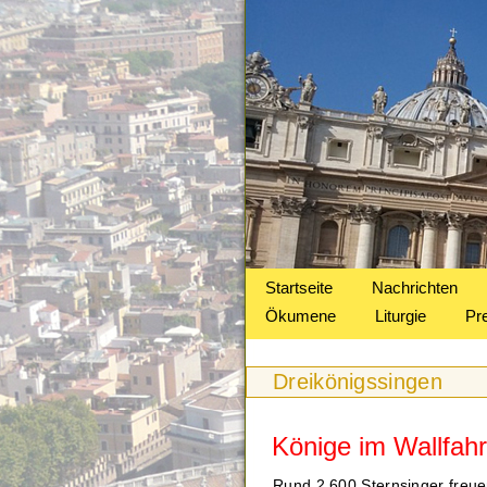
Startseite
Nachrichten
Ökumene
Liturgie
Pr
Dreikönigssingen
Könige im Wallfahrt
Rund 2.600 Sternsinger freue