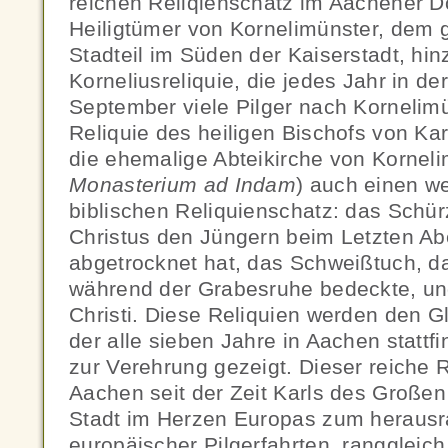
reichen Reliqienschatz im Aachener
Heiligtümer von Kornelimünster, dem 
Stadteil im Süden der Kaiserstadt, hi
Korneliusreliquie, die jedes Jahr in de
September viele Pilger nach Kornelimü
Reliquie des heiligen Bischofs von Kar
die ehemalige Abteikirche von Korneli
Monasterium ad Indam
) auch einen w
biblischen Reliquienschatz: das Schür
Christus den Jüngern beim Letzten A
abgetrocknet hat, das Schweißtuch, da
während der Grabesruhe bedeckte, un
Christi. Diese Reliquien werden den Gl
der alle sieben Jahre in Aachen stattf
zur Verehrung gezeigt. Dieser reiche 
Aachen seit der Zeit Karls des Großen 
Stadt im Herzen Europas zum herausr
europäischer Pilgerfahrten, ranggleic