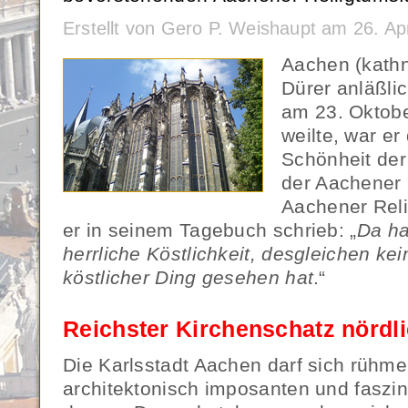
Erstellt von Gero P. Weishaupt am 26. Ap
Aachen (kathn
Dürer anläßli
am 23. Oktob
weilte, war e
Schönheit de
der Aachener
Aachener Reli
er in seinem Tagebuch schrieb: „
Da ha
herrliche Köstlichkeit, desgleichen kein
köstlicher Ding gesehen hat
.“
Reichster Kirchenschatz nördl
Die Karlsstadt Aachen darf sich rühme
architektonisch imposanten und fasz