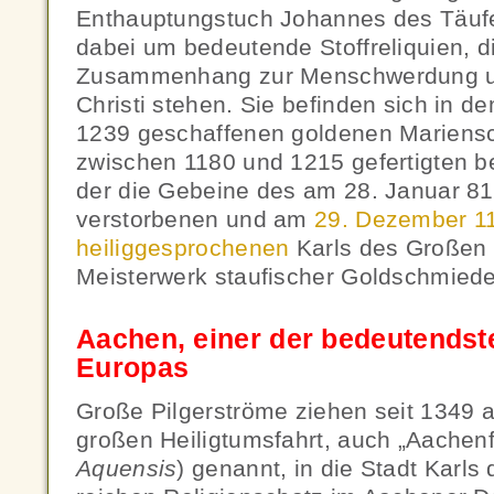
Enthauptungstuch Johannes des Täufe
dabei um bedeutende Stoffreliquien, d
Zusammenhang zur Menschwerdung u
Christi stehen. Sie befinden sich in 
1239 geschaffenen goldenen Mariens
zwischen 1180 und 1215 gefertigten b
der die Gebeine des am 28. Januar 8
verstorbenen und am
29. Dezember 1
heiliggesprochenen
Karls des Großen 
Meisterwerk staufischer Goldschmiede
Aachen, einer der bedeutendste
Europas
Große Pilgerströme ziehen seit 1349 a
großen Heiligtumsfahrt, auch „Aachenf
Aquensis
) genannt, in die Stadt Karl