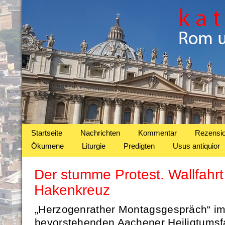
Startseite
Nachrichten
Kommentar
Rezensi
Ökumene
Liturgie
Predigten
Usus antiquior
Der stumme Protest. Wallfahr
Hakenkreuz
„Herzogenrather Montagsgespräch“ im
bevorstehenden Aachener Heiligtumsfa