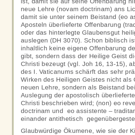
ist, damit sie auf seine Offenbarung hi
neue Lehre (novam doctrinam) ans Lic
damit sie unter seinem Beistand (eo a
Aposteln überlieferte Offenbarung (tra
oder das hinterlegte Glaubensgut heil
auslegen (DH 3070). Schon biblisch ist
inhaltlich keine eigene Offenbarung d
gibt, sondern dass der Heilige Geist 
Christi bezeugt (vgl. Joh 16, 13-15), a
des I. Vaticanums schärft das sehr pr
Wirken des Heiligen Geistes nicht als
neuen Lehre, sondern als Beistand b
Auslegung der apostolisch überliefer
Christi beschrieben wird; (non) eo re
doctrinam und eo assistente – tradita
einander antithetisch gegenübergestel
Glaubwürdige Ökumene, wie sie der Ki