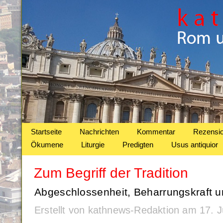
Startseite
Nachrichten
Kommentar
Rezensi
Ökumene
Liturgie
Predigten
Usus antiquior
Zum Begriff der Tradition
Abgeschlossenheit, Beharrungskraft u
Erstellt von kathnews-Redaktion am 17. 