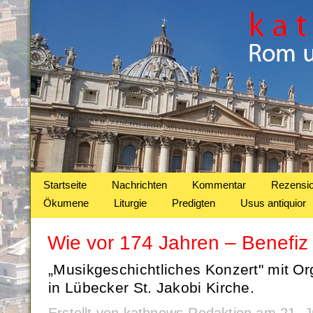
Startseite
Nachrichten
Kommentar
Rezensi
Ökumene
Liturgie
Predigten
Usus antiquior
Wie vor 174 Jahren – Benefiz
„Musikgeschichtliches Konzert" mit Or
in Lübecker St. Jakobi Kirche.