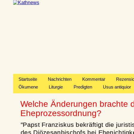
Startseite
Nachrichten
Kommentar
Rezensi
Ökumene
Liturgie
Predigten
Usus antiquior
Welche Änderungen brachte d
Eheprozessordnung?
"Papst Franziskus bekräftigt die juris
des Diözesanbischofs bei Ehenichtig