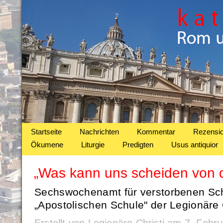
Startseite
Nachrichten
Kommentar
Rezensi
Ökumene
Liturgie
Predigten
Usus antiquior
„Was kann uns scheiden von d
Sechswochenamt für verstorbenen Sch
„Apostolischen Schule" der Legionäre C