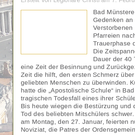
Erstellt von Legionäre Christi am 7. Feb
Bad Münsterei
Gedenken an 
Verstorbenen 
Pfarreien nac
Trauerphase 
Die Zeitspanne
Dauer der 40 
eine Zeit der Besinnung und Zurückge
Zeit die hilft, den ersten Schmerz übe
geliebten Menschen zu überwinden. K
hatte die „Apostolische Schule“ in Bad
tragischen Todesfall eines ihrer Schü
Bis heute wiegen die Bestürzung und
Tod des beliebten Mitschülers schwe
am Montag, den 27. Januar, feierten n
Noviziat, die Patres der Ordensgemein