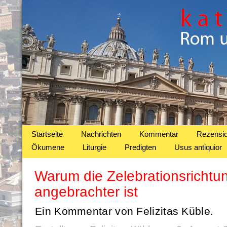
Startseite
Nachrichten
Kommentar
Rezensi
Ökumene
Liturgie
Predigten
Usus antiquior
Warum die Zelebrationsrichtu
angebrachter ist
Ein Kommentar von Felizitas Küble.