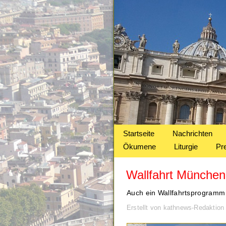
Startseite
Nachrichten
Ökumene
Liturgie
Pr
Wallfahrt München 
Auch ein Wallfahrtsprogramm 
Erstellt von kathnews-Redaktion