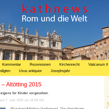
Kommentar
Rezensionen
Kirchenrecht
Vaticanum II
edigten
Usus antiquior
Josephsjahr
– Altötting 2015
eigens für Kinder vorgesehen.
 am 7. Juni 2015 um 14:04 Uhr
München/Altötting (kathnews). Die diesjährige