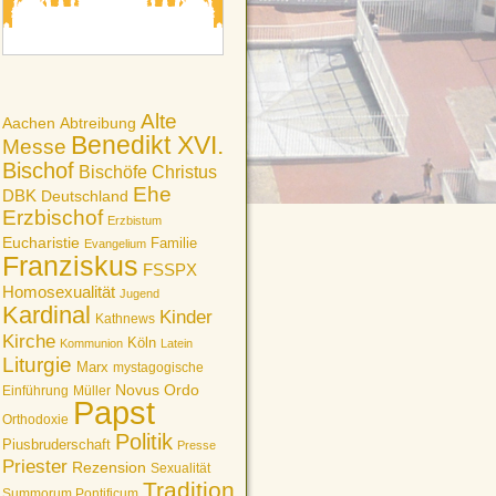
Alte
Aachen
Abtreibung
Benedikt XVI.
Messe
Bischof
Bischöfe
Christus
Ehe
DBK
Deutschland
Erzbischof
Erzbistum
Eucharistie
Familie
Evangelium
Franziskus
FSSPX
Homosexualität
Jugend
Kardinal
Kinder
Kathnews
Kirche
Köln
Kommunion
Latein
Liturgie
Marx
mystagogische
Novus Ordo
Einführung
Müller
Papst
Orthodoxie
Politik
Piusbruderschaft
Presse
Priester
Rezension
Sexualität
Tradition
Summorum Pontificum