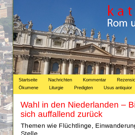
Startseite
Nachrichten
Kommentar
Rezensi
Ökumene
Liturgie
Predigten
Usus antiquior
Wahl in den Niederlanden – B
sich auffallend zurück
Themen wie Flüchtlinge, Einwanderung
Stelle.