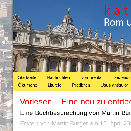
Startseite
Nachrichten
Kommentar
Rezensi
Ökumene
Liturgie
Predigten
Usus antiquior
Vorlesen – Eine neu zu entd
Eine Buchbesprechung von Martin Bür
Erstellt von Martin Bürger am 15. April 