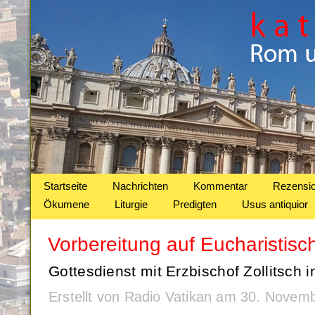
Startseite
Nachrichten
Kommentar
Rezensi
Ökumene
Liturgie
Predigten
Usus antiquior
Vorbereitung auf Eucharistis
Gottesdienst mit Erzbischof Zollitsch 
Erstellt von Radio Vatikan am 30. Novem