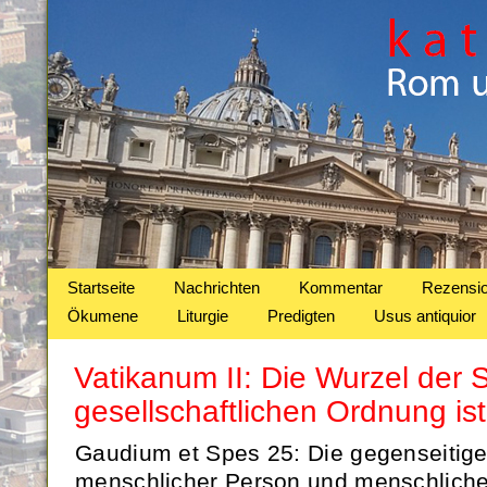
Startseite
Nachrichten
Kommentar
Rezensi
Ökumene
Liturgie
Predigten
Usus antiquior
Vatikanum II: Die Wurzel der 
gesellschaftlichen Ordnung is
Gaudium et Spes 25: Die gegenseitige
menschlicher Person und menschlicher