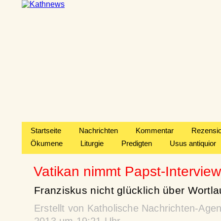
Startseite
Nachrichten
Kommentar
Rezensi
Ökumene
Liturgie
Predigten
Usus antiquior
Vatikan nimmt Papst-Interview
Franziskus nicht glücklich über Wortla
Erstellt von Katholische Nachrichten-Ag