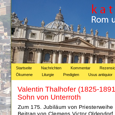
Startseite
Nachrichten
Kommentar
Rezensi
Ökumene
Liturgie
Predigten
Usus antiquior
Valentin Thalhofer (1825-1891
Sohn von Unterroth
Zum 175. Jubiläum von Priesterweihe 
Beitrag von Clemens Victor Oldendorf.