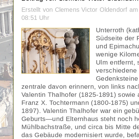
Erstellt von Clemens Victor Oldendorf a
08:51 Uhr
Unterroth (ka
Südseite der P
und Epimachu
wenige Kilomet
Ulm entfernt,
verschiedene 
Gedenksteine 
zentrale davon erinnern, von links nac
Valentin Thalhofer (1825-1891) sowie a
Franz X. Tochtermann (1800-1875) und
1897). Valentin Thalhofer war ein gebü
Geburts—und Elternhaus steht noch he
Mühlbachstraße, und circa bis Mitte d
das Gebäude modernisiert wurde, bef