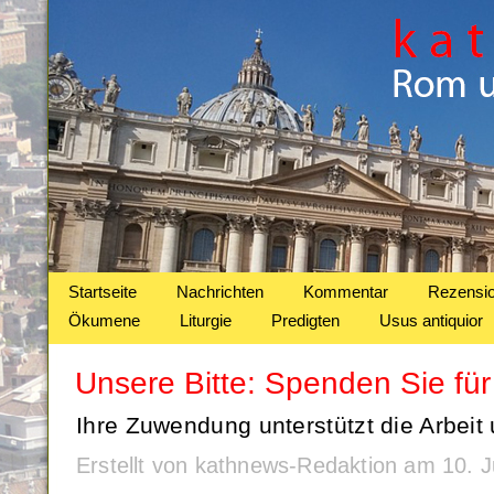
Startseite
Nachrichten
Kommentar
Rezensi
Ökumene
Liturgie
Predigten
Usus antiquior
Unsere Bitte: Spenden Sie fü
Ihre Zuwendung unterstützt die Arbeit
Erstellt von kathnews-Redaktion am 10. 