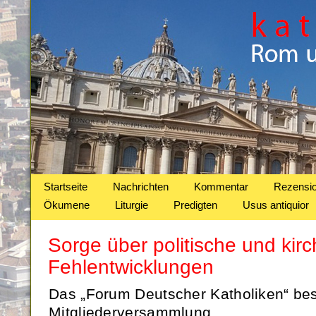
Startseite
Nachrichten
Kommentar
Rezensi
Ökumene
Liturgie
Predigten
Usus antiquior
Sorge über politische und kirc
Fehlentwicklungen
Das „Forum Deutscher Katholiken“ bes
Mitgliederversammlung.