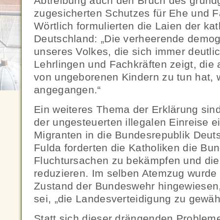
Abtreibung auch den Bruch des grundg
zugesicherten Schutzes für Ehe und F
Wörtlich formulierten die Laien der kat
Deutschland: „Die verheerende demog
unseres Volkes, die sich immer deutli
Lehrlingen und Fachkräften zeigt, die
von ungeborenen Kindern zu tun hat, wi
angegangen.“
Ein weiteres Thema der Erklärung sin
der ungesteuerten illegalen Einreise e
Migranten in die Bundesrepublik Deuts
Fulda forderten die Katholiken die Bu
Fluchtursachen zu bekämpfen und die
reduzieren. Im selben Atemzug wurde 
Zustand der Bundeswehr hingewiesen, 
sei, „die Landesverteidigung zu gewähr
Statt sich dieser drängenden Proble