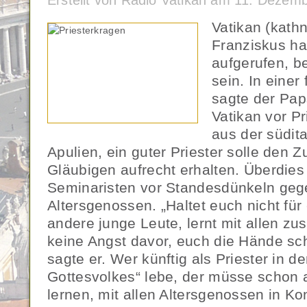
Erstellt von Radio Vatikan am 11. Dezem
Vatikan (kath
Franziskus ha
aufgerufen, b
sein. In einer
sagte der Pa
Vatikan vor P
aus der südit
Apulien, ein guter Priester solle den 
Gläubigen aufrecht erhalten. Überdies
Seminaristen vor Standesdünkeln geg
Altersgenossen. „Haltet euch nicht fü
andere junge Leute, lernt mit allen z
keine Angst davor, euch die Hände s
sagte er. Wer künftig als Priester in de
Gottesvolkes“ lebe, der müsse schon 
lernen, mit allen Altersgenossen in Ko