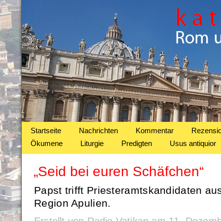
Startseite
Nachrichten
Kommentar
Rezensi
Ökumene
Liturgie
Predigten
Usus antiquior
„Seid bei euren Schäfchen“
Papst trifft Priesteramtskandidaten au
Region Apulien.