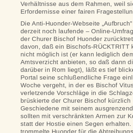
Verhältnisse aus dem Rahmen, weil si
Erfordernisse einer fairen Fragestellu
Die Anti-Huonder-Webseite „Aufbruch” 
derzeit noch laufende – Online-Umfra
der Churer Bischof Huonder zurücktr
davon, daß ein Bischofs-RÜCKTRITT ki
nicht möglich ist (er kann lediglich d
Amtsverzicht anbieten, so daß dann d
darüber in Rom liegt), läßt es tief bli
Portal seine schlußendliche Frage einl
Woche vergeht, in der es Bischof Vitu
verletzende Vorschläge in die Schlagze
brüskierte der Churer Bischof kürzlic
Geschiedene mit seinem ausgrenzende
sollten mit verschränkten Armen zur
statt der Hostie einen Segen erhalten
trommelte Huonder für die Abtreibungsin