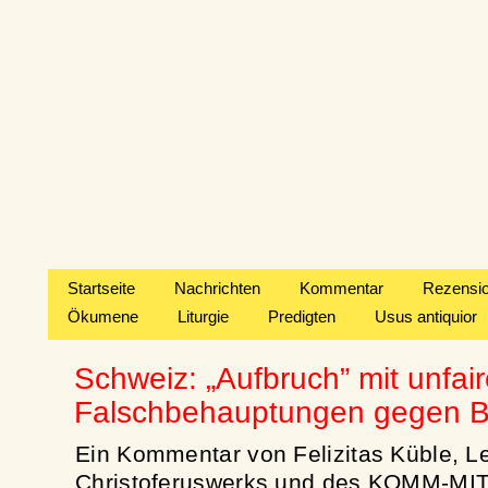
Startseite
Nachrichten
Kommentar
Rezensi
Ökumene
Liturgie
Predigten
Usus antiquior
Schweiz: „Aufbruch” mit unfai
Falschbehauptungen gegen B
Ein Kommentar von Felizitas Küble, Le
Christoferuswerks und des KOMM-MIT