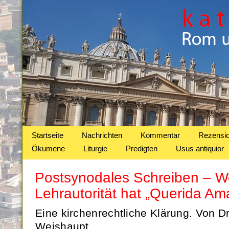
Startseite
Nachrichten
Kommentar
Rezensi
Ökumene
Liturgie
Predigten
Usus antiquior
Postsynodales Schreiben – W
Lehrautorität hat „Querida Am
Eine kirchenrechtliche Klärung. Von Dr.
Weishaupt.