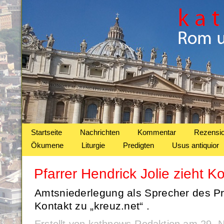
Startseite
Nachrichten
Kommentar
Rezensi
Ökumene
Liturgie
Predigten
Usus antiquior
Pfarrer Hendrick Jolie zieht
Amtsniederlegung als Sprecher des Pr
Kontakt zu „kreuz.net“ .