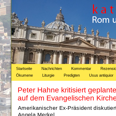
Startseite
Nachrichten
Kommentar
Rezensi
Ökumene
Liturgie
Predigten
Usus antiquior
Peter Hahne kritisiert geplant
auf dem Evangelischen Kirch
Amerikanischer Ex-Präsident diskutier
Angela Merkel.