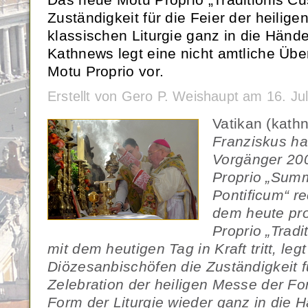
Zuständigkeit für die Feier der heilige
klassischen Liturgie ganz in die Hände
Kathnews legt eine nicht amtliche Üb
Motu Proprio vor.
Erstellt von Gero P. Weishaupt am 16. Ju
Vatikan (kath
Franziskus ha
Vorgänger 20
Proprio „Su
Pontificum“ re
dem heute pr
Proprio „Tradi
mit dem heutigen Tag in Kraft tritt, leg
Diözesanbischöfen die Zuständigkeit f
Zelebration der heiligen Messe der Fo
Form der Liturgie wieder ganz in die 