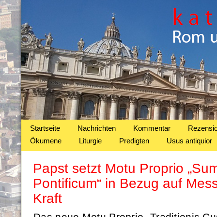
Startseite
Nachrichten
Kommentar
Rezensi
Ökumene
Liturgie
Predigten
Usus antiquior
Papst setzt Motu Proprio „S
Pontificum“ in Bezug auf Mess
Kraft
Das neue Motu Proprio „Traditionis Cu