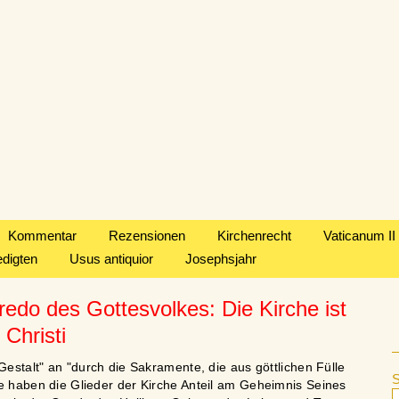
Kommentar
Rezensionen
Kirchenrecht
Vaticanum II
edigten
Usus antiquior
Josephsjahr
redo des Gottesvolkes: Die Kirche ist
 Christi
 Gestalt" an "durch die Sakramente, die aus göttlichen Fülle
ie haben die Glieder der Kirche Anteil am Geheimnis Seines