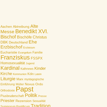
Alte
Aachen
Abtreibung
Benedikt XVI.
Messe
Bischof
Bischöfe
Christus
Ehe
DBK
Deutschland
Erzbischof
Erzbistum
Eucharistie
Familie
Evangelium
Franziskus
FSSPX
Homosexualität
Jugend
Kardinal
Kinder
Kathnews
Kirche
Köln
Kommunion
Latein
Liturgie
Marx
mystagogische
Novus Ordo
Einführung
Müller
Papst
Orthodoxie
Politik
Piusbruderschaft
Presse
Priester
Rezension
Sexualität
Tradition
Summorum Pontificum