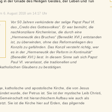
g in der Gnade des Heiligen Geistes, der Leben und Tun
am 6. August 2018 um 14:17 Uhr
Vor 50 Jahren verkündete der selige Papst Paul VI.
das „Credo des Gottesvolkes“. Er war bemüht, die
nachkonziliare Kirchenkrise, die durch eine
„Hermeneutik des Bruches“ (Benedikt XVI.) entstanden
ist, zu überwinden, ohne das Reformanliegen des
Konzils zu gefährden. Das Konzil versteht richtig, wer
es in der „Hermeneutik der Reform in Kontinuität“
(Benedikt XVI.) liest. In diesem Sinne sah sich Papst
Paul VI. veranlasst, die tradionellen und
 katholischen Glaubens zu bestätigen.
ige, katholische und apostolische Kirche, die von Jesus
det wurde, der Petrus ist. Sie ist der mystische Leib Christi,
 Gemeinschaft mit hierarchischem Aufbau wie auch als
zt. Sie ist die Kirche hier auf Erden, das pilgernde