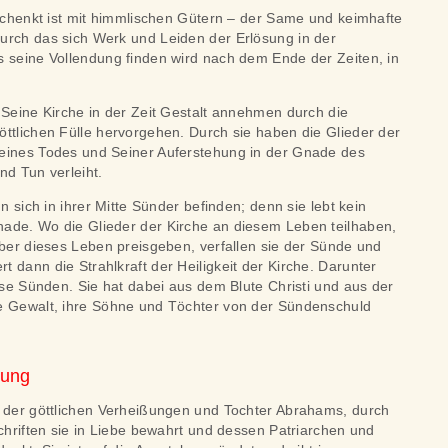
eschenkt ist mit himmlischen Gütern – der Same und keimhafte
urch das sich Werk und Leiden der Erlösung in der
s seine Vollendung finden wird nach dem Ende der Zeiten, in
 Seine Kirche in der Zeit Gestalt annehmen durch die
ttlichen Fülle hervorgehen. Durch sie haben die Glieder der
eines Todes und Seiner Auferstehung in der Gnade des
nd Tun verleiht.
nn sich in ihrer Mitte Sünder befinden; denn sie lebt kein
ade. Wo die Glieder der Kirche an diesem Leben teilhaben,
aber dieses Leben preisgeben, verfallen sie der Sünde und
 dann die Strahlkraft der Heiligkeit der Kirche. Darunter
iese Sünden. Sie hat dabei aus dem Blute Christi und aus der
e Gewalt, ihre Söhne und Töchter von der Sündenschuld
ßung
n der göttlichen Verheißungen und Tochter Abrahams, durch
Schriften sie in Liebe bewahrt und dessen Patriarchen und