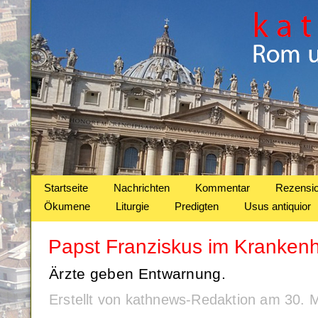
Startseite
Nachrichten
Kommentar
Rezensi
Ökumene
Liturgie
Predigten
Usus antiquior
Papst Franziskus im Kranken
Ärzte geben Entwarnung.
Erstellt von kathnews-Redaktion am 30.