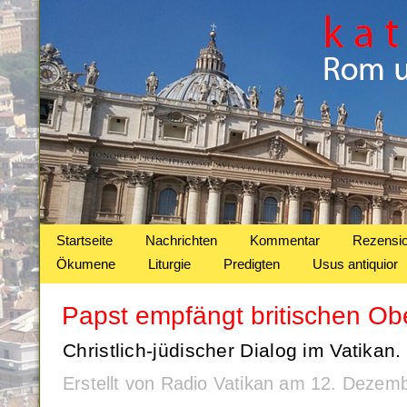
Startseite
Nachrichten
Kommentar
Rezensi
Ökumene
Liturgie
Predigten
Usus antiquior
Papst empfängt britischen Ob
Christlich-jüdischer Dialog im Vatikan.
Erstellt von Radio Vatikan am 12. Dezem