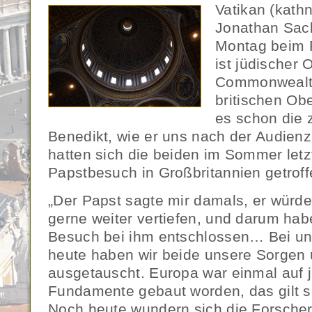
Vatikan (kath
Jonathan Sac
Montag beim P
ist jüdischer 
Commonwealt
britischen Ob
es schon die 
Benedikt, wie er uns nach der Audienz 
hatten sich die beiden im Sommer let
Papstbesuch in Großbritannien getroff
„Der Papst sagte mir damals, er würd
gerne weiter vertiefen, und darum ha
Besuch bei ihm entschlossen… Bei u
heute haben wir beide unsere Sorgen
ausgetauscht. Europa war einmal auf j
Fundamente gebaut worden, das gilt s
Noch heute wundern sich die Forscher