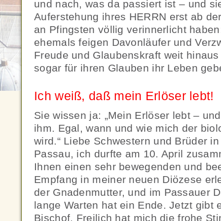
und nach, was da passiert ist – und s
Auferstehung ihres HERRN erst ab de
an Pfingsten völlig verinnerlicht habe
ehemals feigen Davonläufer und Verzwe
Freude und Glaubenskraft weit hinaus
sogar für ihren Glauben ihr Leben ge
Ich weiß, daß mein Erlöser lebt!
Sie wissen ja: „Mein Erlöser lebt – un
ihm. Egal, wann und wie mich der biol
wird.“ Liebe Schwestern und Brüder in
Passau, ich durfte am 10. April zusam
Ihnen einen sehr bewegenden und be
Empfang in meiner neuen Diözese erleb
der Gnadenmutter, und im Passauer D
lange Warten hat ein Ende. Jetzt gibt 
Bischof. Freilich hat mich die frohe S