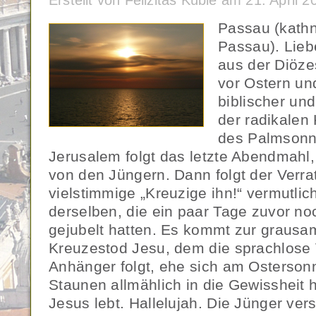
Erstellt von Felizitas Küble am 21. April
Passau (kath
Passau). Lieb
aus der Diöze
vor Ostern un
biblischer und
der radikalen
des Palmsonn
Jerusalem folgt das letzte Abendmahl
von den Jüngern. Dann folgt der Verrat
vielstimmige „Kreuzige ihn!“ vermutlic
derselben, die ein paar Tage zuvor n
gejubelt hatten. Es kommt zur grausa
Kreuzestod Jesu, dem die sprachlose 
Anhänger folgt, ehe sich am Osterson
Staunen allmählich in die Gewissheit h
Jesus lebt. Hallelujah. Die Jünger vers