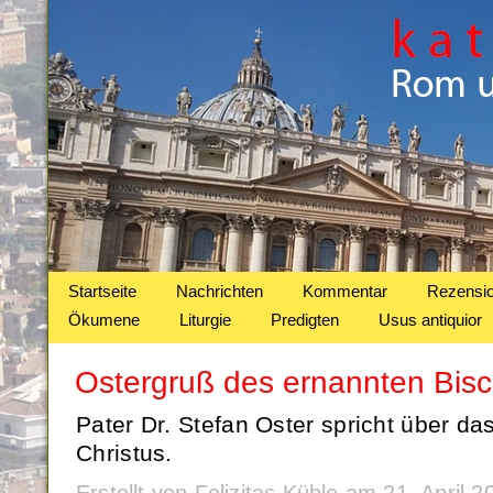
Startseite
Nachrichten
Kommentar
Rezensi
Ökumene
Liturgie
Predigten
Usus antiquior
Ostergruß des ernannten Bis
Pater Dr. Stefan Oster spricht über d
Christus.