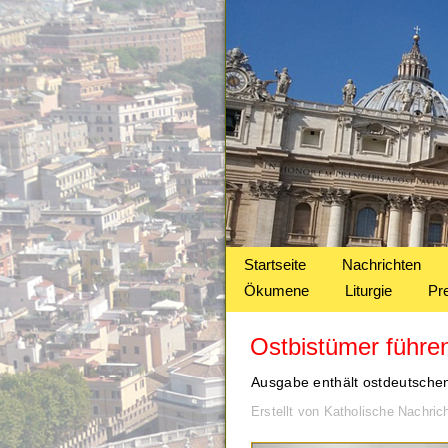
Startseite
Nachrichten
Ökumene
Liturgie
Pr
Ostbistümer führe
Ausgabe enthält ostdeutschen
Erstellt von Katholische Nachri