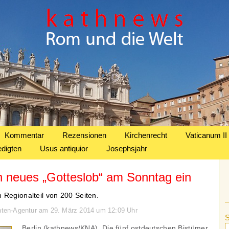
Kommentar
Rezensionen
Kirchenrecht
Vaticanum II
edigten
Usus antiquior
Josephsjahr
n neues „Gotteslob“ am Sonntag ein
 Regionalteil von 200 Seiten.
chten-Agentur am 29. März 2014 um 12:09 Uhr
Berlin (kathnews/KNA). Die fünf ostdeutschen Bistümer