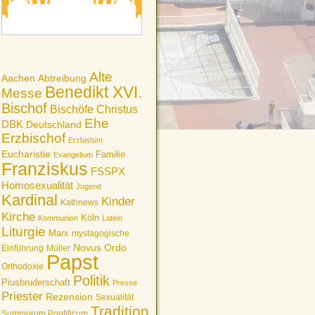
Alte
Aachen
Abtreibung
Benedikt XVI.
Messe
Bischof
Bischöfe
Christus
Ehe
DBK
Deutschland
Erzbischof
Erzbistum
Eucharistie
Familie
Evangelium
Franziskus
FSSPX
Homosexualität
Jugend
Kardinal
Kinder
Kathnews
Kirche
Köln
Kommunion
Latein
Liturgie
Marx
mystagogische
Novus Ordo
Einführung
Müller
Papst
Orthodoxie
Politik
Piusbruderschaft
Presse
Priester
Rezension
Sexualität
Tradition
Summorum Pontificum