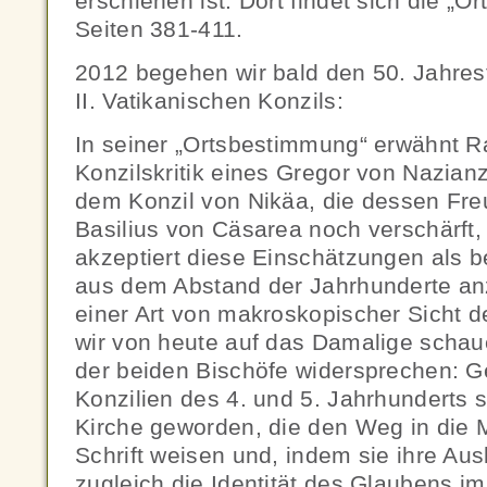
erschienen ist. Dort findet sich die „
Seiten 381-411.
2012 begehen wir bald den 50. Jahres
II. Vatikanischen Konzils:
In seiner „Ortsbestimmung“ erwähnt Ra
Konzilskritik eines Gregor von Nazian
dem Konzil von Nikäa, die dessen Fr
Basilius von Cäsarea noch verschärft,
akzeptiert diese Einschätzungen als 
aus dem Abstand der Jahrhunderte an
einer Art von makroskopischer Sicht d
wir von heute auf das Damalige scha
der beiden Bischöfe widersprechen: G
Konzilien des 4. und 5. Jahrhunderts 
Kirche geworden, die den Weg in die M
Schrift weisen und, indem sie ihre Au
zugleich die Identität des Glaubens i