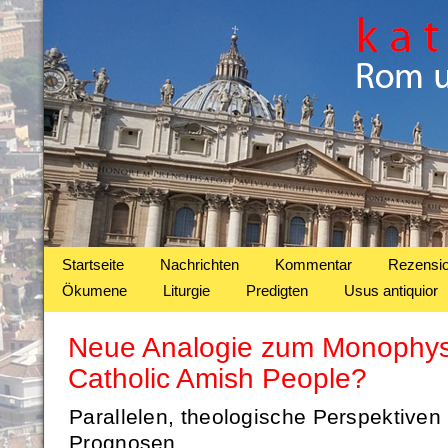
Startseite
Nachrichten
Kommentar
Rezensi
Ökumene
Liturgie
Predigten
Usus antiquior
Neue Analogie zum Monophys
Catholic Amish People?
Parallelen, theologische Perspektiven
Prognosen.