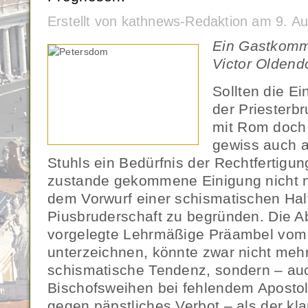
Erstellt von kathnews-Redaktion am 9. A
Ein Gastkomm
Victor Oldendo
Sollten die 
der Priesterbr
mit Rom doch 
gewiss auch a
Stuhls ein Bedürfnis der Rechtfertigun
zustande gekommene Einigung nicht nu
dem Vorwurf einer schismatischen Hal
Piusbruderschaft zu begründen. Die Ab
vorgelegte Lehrmäßige Präambel vom 
unterzeichnen, könnte zwar nicht mehr 
schismatische Tendenz, sondern – au
Bischofsweihen bei fehlendem Aposto
gegen päpstliches Verbot – als der kl