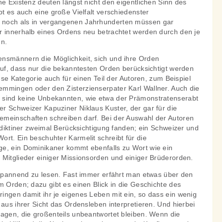
he Existenz deuten längst nicht den eigentlichen Sinn des
bt es auch eine große Vielfalt verschiedenster
 noch als in vergangenen Jahrhunderten müssen gar
r innerhalb eines Ordens neu betrachtet werden durch den je
en.
nsmännern die Möglichkeit, sich und ihre Orden
auf, dass nur die bekanntesten Orden berücksichtigt werden
iese Kategorie auch für einen Teil der Autoren, zum Beispiel
mmingen oder den Zisterzienserpater Karl Wallner. Auch die
 sind keine Unbekannten, wie etwa der Prämonstratenserabt
r Schweizer Kapuziner Niklaus Kuster, der gar für die
meinschaften schreiben darf. Bei der Auswahl der Autoren
nediktiner zweimal Berücksichtigung fanden; ein Schweizer und
rt. Ein beschuhter Karmelit schreibt für die
e, ein Dominikaner kommt ebenfalls zu Wort wie ein
 Mitglieder einiger Missionsorden und einiger Brüderorden.
e spannend zu lesen. Fast immer erfährt man etwas über den
m Orden; dazu gibt es einen Blick in die Geschichte des
ingen damit ihr je eigenes Leben mit ein, so dass ein wenig
 aus ihrer Sicht das Ordensleben interpretieren. Und hierbei
ragen, die großenteils unbeantwortet bleiben. Wenn die