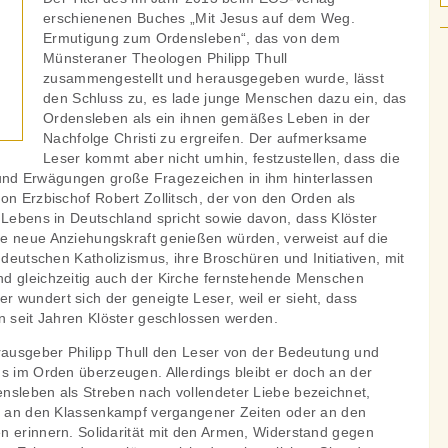
erschienenen Buches „Mit Jesus auf dem Weg.
Ermutigung zum Ordensleben“, das von dem
Münsteraner Theologen Philipp Thull
zusammengestellt und herausgegeben wurde, lässt
den Schluss zu, es lade junge Menschen dazu ein, das
Ordensleben als ein ihnen gemäßes Leben in der
Nachfolge Christi zu ergreifen. Der aufmerksame
Leser kommt aber nicht umhin, festzustellen, dass die
nd Erwägungen große Fragezeichen in ihm hinterlassen
on Erzbischof Robert Zollitsch, der von den Orden als
 Lebens in Deutschland spricht sowie davon, dass Klöster
e neue Anziehungskraft genießen würden, verweist auf die
 deutschen Katholizismus, ihre Broschüren und Initiativen, mit
d gleichzeitig auch der Kirche fernstehende Menschen
 wundert sich der geneigte Leser, weil er sieht, dass
n seit Jahren Klöster geschlossen werden.
erausgeber Philipp Thull den Leser von der Bedeutung und
s im Orden überzeugen. Allerdings bleibt er doch an der
nsleben als Streben nach vollendeter Liebe bezeichnet,
ie an den Klassenkampf vergangener Zeiten oder an den
n erinnern. Solidarität mit den Armen, Widerstand gegen