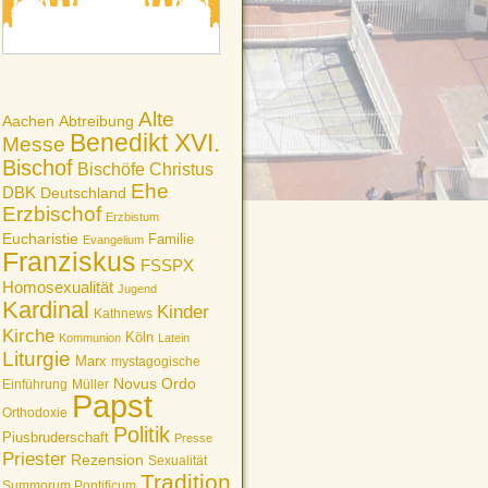
Alte
Aachen
Abtreibung
Benedikt XVI.
Messe
Bischof
Bischöfe
Christus
Ehe
DBK
Deutschland
Erzbischof
Erzbistum
Eucharistie
Familie
Evangelium
Franziskus
FSSPX
Homosexualität
Jugend
Kardinal
Kinder
Kathnews
Kirche
Köln
Kommunion
Latein
Liturgie
Marx
mystagogische
Novus Ordo
Einführung
Müller
Papst
Orthodoxie
Politik
Piusbruderschaft
Presse
Priester
Rezension
Sexualität
Tradition
Summorum Pontificum