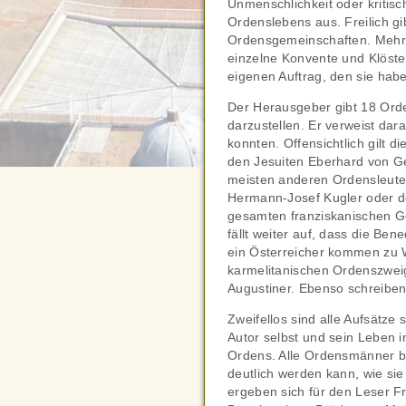
Unmenschlichkeit oder kritisc
Ordenslebens aus. Freilich gi
Ordensgemeinschaften. Mehr
einzelne Konvente und Klöste
eigenen Auftrag, den sie hab
Der Herausgeber gibt 18 Orde
darzustellen. Er verweist dar
konnten. Offensichtlich gilt d
den Jesuiten Eberhard von Ge
meisten anderen Ordensleute
Hermann-Josef Kugler oder de
gesamten franziskanischen Ge
fällt weiter auf, dass die Be
ein Österreicher kommen zu Wo
karmelitanischen Ordenszweig
Augustiner. Ebenso schreiben
Zweifellos sind alle Aufsätz
Autor selbst und sein Leben i
Ordens. Alle Ordensmänner br
deutlich werden kann, wie sie
ergeben sich für den Leser F