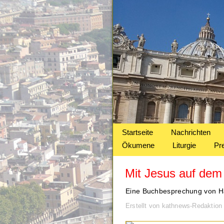
Startseite
Nachrichten
Ökumene
Liturgie
Pr
Mit Jesus auf de
Eine Buchbesprechung von H
Erstellt von kathnews-Redaktio