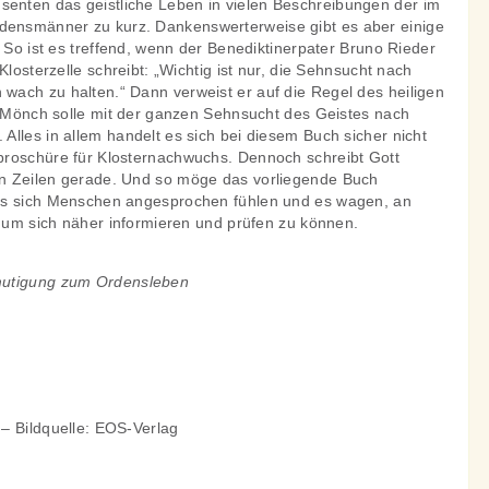
nten das geistliche Leben in vielen Beschreibungen der im
nsmänner zu kurz. Dankenswerterweise gibt es aber einige
. So ist es treffend, wenn der Benediktinerpater Bruno Rieder
Klosterzelle schreibt: „Wichtig ist nur, die Sehnsucht nach
ach zu halten.“ Dann verweist er auf die Regel des heiligen
er Mönch solle mit der ganzen Sehnsucht des Geistes nach
lles in allem handelt es sich bei diesem Buch sicher nicht
broschüre für Klosternachwuchs. Dennoch schreibt Gott
n Zeilen gerade. Und so möge das vorliegende Buch
ss sich Menschen angesprochen fühlen und es wagen, an
, um sich näher informieren und prüfen zu können.
utigung zum Ordensleben
– Bildquelle: EOS-Verlag