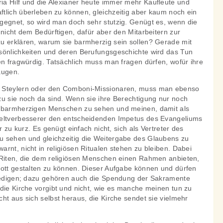
a Hilf und die Alexianer heute immer mehr Kaufleute und
tlich überleben zu können, gleichzeitig aber kaum noch ein
gegnet, so wird man doch sehr stutzig. Genügt es, wenn die
 nicht dem Bedürftigen, dafür aber den Mitarbeitern zur
u erklären, warum sie barmherzig sein sollen? Gerade mit
sönlichkeiten und deren Berufungsgeschichte wird das Tun
en fragwürdig. Tatsächlich muss man fragen dürfen, wofür ihre
taugen.
 Steylern oder den Comboni-Missionaren, muss man ebenso
zu sie noch da sind. Wenn sie ihre Berechtigung nur noch
n barmherzigen Menschen zu sehen und meinen, damit als
Weltverbesserer den entscheidenden Impetus des Evangeliums
er zu kurz. Es genügt einfach nicht, sich als Vertreter des
 sehen und gleichzeitig die Weitergabe des Glaubens zu
rnt, nicht in religiösen Ritualen stehen zu bleiben. Dabei
 Riten, die dem religiösen Menschen einen Rahmen anbieten,
Gott gestalten zu können. Dieser Aufgabe können und dürfen
tledigen; dazu gehören auch die Spendung der Sakramente
die Kirche vorgibt und nicht, wie es manche meinen tun zu
ht aus sich selbst heraus, die Kirche sendet sie vielmehr