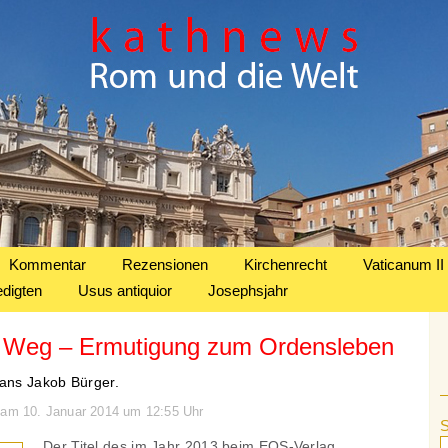
Kommentar
Rezensionen
Kirchenrecht
Vaticanum II
edigten
Usus antiquior
Josephsjahr
m Weg – Ermutigung zum Ordensleben
ans Jakob Bürger.
n am 10. Januar 2014 um 12:55 Uhr
Der Titel des im Jahr 2013 beim EOS-Verlag