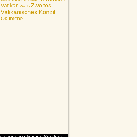
Vatikan
Zweites
Woelki
Vatikanisches Konzil
Ökumene
n Verwendung stimmen Sie dem