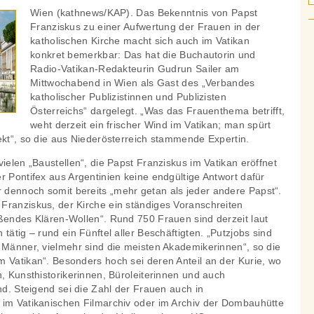
Wien (kathnews/KAP). Das Bekenntnis von Papst
Franziskus zu einer Aufwertung der Frauen in der
katholischen Kirche macht sich auch im Vatikan
konkret bemerkbar: Das hat die Buchautorin und
Radio-Vatikan-Redakteurin Gudrun Sailer am
Mittwochabend in Wien als Gast des „Verbandes
katholischer Publizistinnen und Publizisten
Österreichs“ dargelegt. „Was das Frauenthema betrifft,
weht derzeit ein frischer Wind im Vatikan; man spürt
ekt“, so die aus Niederösterreich stammende Expertin.
vielen „Baustellen“, die Papst Franziskus im Vatikan eröffnet
r Pontifex aus Argentinien keine endgültige Antwort dafür
dennoch somit bereits „mehr getan als jeder andere Papst“.
Franziskus, der Kirche ein ständiges Voranschreiten
eßendes Klären-Wollen“. Rund 750 Frauen sind derzeit laut
tätig – rund ein Fünftel aller Beschäftigten. „Putzjobs sind
 Männer, vielmehr sind die meisten Akademikerinnen“, so die
m Vatikan“. Besonders hoch sei deren Anteil an der Kurie, wo
n, Kunsthistorikerinnen, Büroleiterinnen und auch
ind. Steigend sei die Zahl der Frauen auch in
 im Vatikanischen Filmarchiv oder im Archiv der Dombauhütte