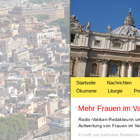
Startseite
Nachrichten
Ökumene
Liturgie
Pr
Mehr Frauen im Va
Radio-Vatikan-Redakteurin und
Aufwertung von Frauen im Vat
Erstellt von kathnews-Redaktio