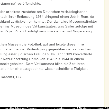
ignorina“ veröffentlichte.
eier arbeitete zunächst am Deutschen Archäologischen
e nach ihrer Entlassung 1934 dringend einen Job in Rom, da
tschland zurückkehren konnte. Der damalige Museumsdirektor
er ins Museum des Vatikanstaates, was Sailer zufolge mit
n Papst Pius XI. erfolgt sein musste, der mit Nogara eng
chen Museen die Fotothek auf und leitete diese. Ihre
en halfen bei der Verteidigung gegenüber der zahlreichen
ellung einer jüdischen Frau gab. Im Jahr 1939 konvertierte
r Nazi-Besetzung Roms von 1943 bis 1944 in einem
eckt gehalten. Dem Vatikanstaat blieb sie Zeit ihres
elte hier eine ausgedehnte wissenschaftliche Tätigkeit.
: Radomil, CC
, um die Nutzerfreundlichkeit zu verbessern. Mit der weitere