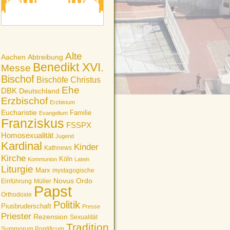
Alte
Aachen
Abtreibung
Benedikt XVI.
Messe
Bischof
Bischöfe
Christus
Ehe
DBK
Deutschland
Erzbischof
Erzbistum
Eucharistie
Familie
Evangelium
Franziskus
FSSPX
Homosexualität
Jugend
Kardinal
Kinder
Kathnews
Kirche
Köln
Kommunion
Latein
Liturgie
Marx
mystagogische
Novus Ordo
Einführung
Müller
Papst
Orthodoxie
Politik
Piusbruderschaft
Presse
Priester
Rezension
Sexualität
Tradition
Summorum Pontificum