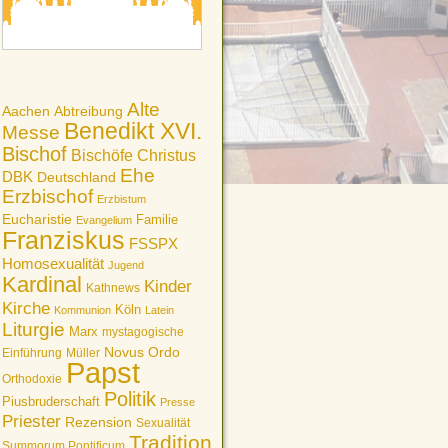
Alte
Aachen
Abtreibung
Benedikt XVI.
Messe
Bischof
Bischöfe
Christus
Ehe
DBK
Deutschland
Erzbischof
Erzbistum
Eucharistie
Familie
Evangelium
Franziskus
FSSPX
Homosexualität
Jugend
Kardinal
Kinder
Kathnews
Kirche
Köln
Kommunion
Latein
Liturgie
Marx
mystagogische
Novus Ordo
Einführung
Müller
Papst
Orthodoxie
Politik
Piusbruderschaft
Presse
Priester
Rezension
Sexualität
Tradition
Summorum Pontificum