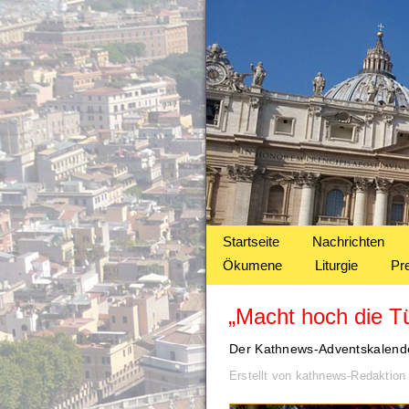
Startseite
Nachrichten
Ökumene
Liturgie
Pr
„Macht hoch die Tü
Der Kathnews-Adventskalend
Erstellt von kathnews-Redaktio