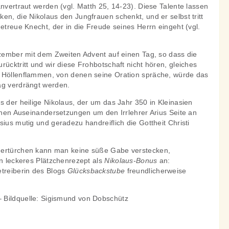
anvertraut werden (vgl. Matth 25, 14-23). Diese Talente lassen
en, die Nikolaus den Jungfrauen schenkt, und er selbst tritt
getreue Knecht, der in die Freude seines Herrn eingeht (vgl.
ezember mit dem Zweiten Advent auf einen Tag, so dass die
rücktritt und wir diese Frohbotschaft nicht hören, gleiches
 Höllenflammen, von denen seine Oration spräche, würde das
ag verdrängt werden.
s der heilige Nikolaus, der um das Jahr 350 in Kleinasien
schen Auseinandersetzungen um den Irrlehrer Arius Seite an
sius mutig und geradezu handreiflich die Gottheit Christi
dertürchen kann man keine süße Gabe verstecken,
in leckeres Plätzchenrezept als
Nikolaus-Bonus
an:
etreiberin des Blogs
Glücksbackstube
freundlicherweise
 Bildquelle: Sigismund von Dobschütz