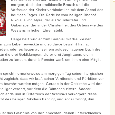
morgen, doch der traditionelle Brauch und die
Vorfreude der Kinder verbindet ihn mit dem Abend des
heutigen Tages. Die Rede ist vom heiligen Bischof
Nikolaus von Myra, der als Wundertäter und
Gabenspender in der Christenheit des Ostens wie des
Westens in hohen Ehren steht.
Dargestellt wird er zum Beispiel mit drei kleinen
 er zum Leben erweckte und so davor bewahrt hat, zu
werden, oder es liegen auf seinem aufgeschlagenen Buch drei
n die drei Goldklumpen, die er drei Jungfrauen, die in
ution zu landen, durch’s Fenster warf, um ihnen eine Mitgift
 spricht normalerweise am morgigen Tag seiner liturgischen
t zugleich, dass wir kraft seiner Verdienste und Fürbitten vor
s bewahrt werden mögen. Gerade in der Ostkirche wird der
Heiliger verehrt, vor dem die Dämonen zittern.
Knecht
chlands und in Österreich der
Krampus
verkörpern diese
cht des heiligen Nikolaus bändigt, und sogar zwingt, ihm
ist das Gleichnis von den Knechten, denen unterschiedlich