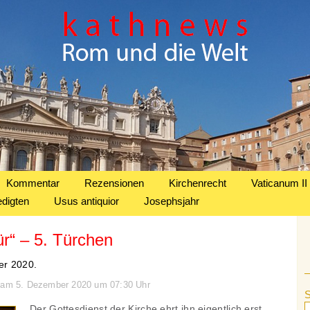
Kommentar
Rezensionen
Kirchenrecht
Vaticanum II
edigten
Usus antiquior
Josephsjahr
r“ – 5. Türchen
er 2020.
n am 5. Dezember 2020 um 07:30 Uhr
Der Gottesdienst der Kirche ehrt ihn eigentlich erst