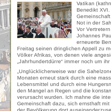
Vatikan (kath
Benedikt XVI. 
Gemeinschaft 
Not in der Sah
Vor Vertretern
Johannes Paul 
erneuerte Ben
Freitag seinen dringlichen Appell zu me
Völker Afrikas, von denen viele angesi
„Jahrhundertdürre“ immer noch um ih
„Unglücklicherweise war die Sahelzon
Monaten erneut stark durch eine mas
Lebensmittel und durch eine Hungersn
den Mangel an Regen und die konsta
verursacht wurden. Ich mahne die inte
Gemeinschaft dazu, sich ernsthaft mi
der Bevölkerung dort auseinanderzuse