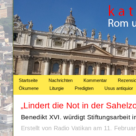
Startseite
Nachrichten
Kommentar
Rezensi
Ökumene
Liturgie
Predigten
Usus antiquior
„Lindert die Not in der Sahelz
Benedikt XVI. würdigt Stiftungsarbeit in
Erstellt von Radio Vatikan am 11. Febru