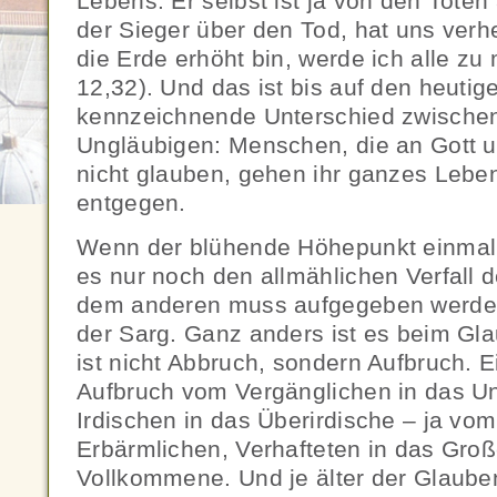
Lebens. Er selbst ist ja von den Toten
der Sieger über den Tod, hat uns verh
die Erde erhöht bin, werde ich alle zu 
12,32). Und das ist bis auf den heutig
kennzeichnende Unterschied zwische
Ungläubigen: Menschen, die an Gott 
nicht glauben, gehen ihr ganzes Leb
entgegen.
Wenn der blühende Höhepunkt einmal üb
es nur noch den allmählichen Verfall d
dem anderen muss aufgegeben werde
der Sarg. Ganz anders ist es beim Gl
ist nicht Abbruch, sondern Aufbruch. 
Aufbruch vom Vergänglichen in das U
Irdischen in das Überirdische – ja vom
Erbärmlichen, Verhafteten in das Groß
Vollkommene. Und je älter der Glaube