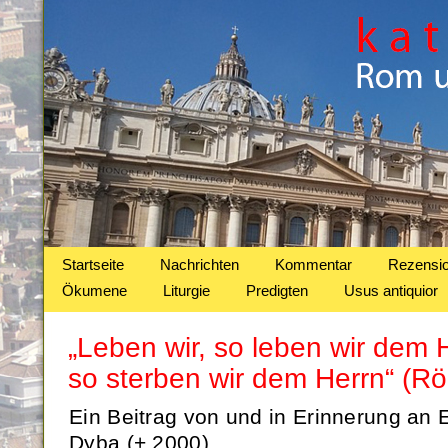
Startseite
Nachrichten
Kommentar
Rezensi
Ökumene
Liturgie
Predigten
Usus antiquior
„Leben wir, so leben wir dem H
so sterben wir dem Herrn“ (R
Ein Beitrag von und in Erinnerung an
Dyba (+ 2000).