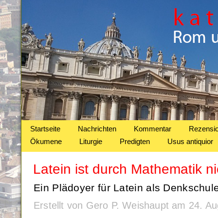
Startseite
Nachrichten
Kommentar
Rezensi
Ökumene
Liturgie
Predigten
Usus antiquior
Latein ist durch Mathematik ni
Ein Plädoyer für Latein als Denkschule
Erstellt von Gero P. Weishaupt am 24. A