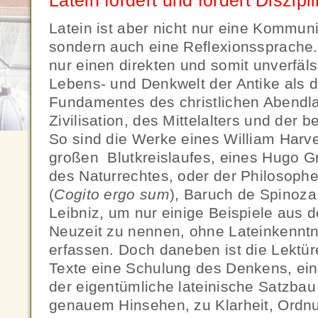
Latein fordert und fördert Diszip
Latein ist aber nicht nur eine Kommun
sondern auch eine Reflexionssprache. 
nur einen direkten und somit unverfäl
Lebens- und Denkwelt der Antike als d
Fundamentes des christlichen Abendl
Zivilisation, des Mittelalters und der 
So sind die Werke eines William Harv
großen Blutkreislaufes, eines Hugo Gr
des Naturrechtes, oder der Philosoph
(
Cogito ergo sum
), Baruch de Spinoza
Leibniz, um nur einige Beispiele aus 
Neuzeit zu nennen, ohne Lateinkenntn
erfassen. Doch daneben ist die Lektüre
Texte eine Schulung des Denkens, ei
der eigentümliche lateinische Satzbau
genauem Hinsehen, zu Klarheit, Ordnu