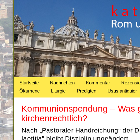
Startseite
Nachrichten
Kommentar
Rezensi
Ökumene
Liturgie
Predigten
Usus antiquior
Kommunionspendung – Was gi
kirchenrechtlich?
Nach „Pastoraler Handreichung“ der 
laetitia" bleibt Disziplin ungeändert.