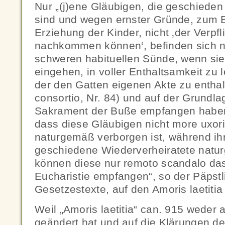
Nur „(j)ene Gläubigen, die geschieden
sind und wegen ernster Gründe, zum B
Erziehung der Kinder, nicht ‚der Verpf
nachkommen können‘, befinden sich n
schweren habituellen Sünde, wenn sie 
eingehen, in voller Enthaltsamkeit zu 
der den Gatten eigenen Akte zu enthalt
consortio, Nr. 84) und auf der Grundla
Sakrament der Buße empfangen haben.
dass diese Gläubigen nicht more uxo
naturgemäß verborgen ist, während ihr
geschiedene Wiederverheiratete natur
können diese nur remoto scandalo da
Eucharistie empfangen“, so der Päpstli
Gesetzestexte, auf den Amoris laetitia
Weil „Amoris laetitia“ can. 915 weder
geändert hat und auf die Klärungen d