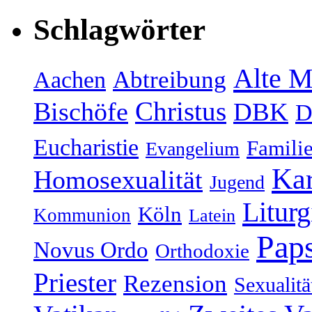
Schlagwörter
Alte M
Abtreibung
Aachen
Christus
Bischöfe
DBK
D
Eucharistie
Famili
Evangelium
Kar
Homosexualität
Jugend
Liturg
Köln
Kommunion
Latein
Paps
Novus Ordo
Orthodoxie
Priester
Rezension
Sexualitä