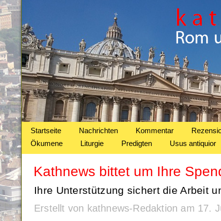
Startseite
Nachrichten
Kommentar
Rezensi
Ökumene
Liturgie
Predigten
Usus antiquior
Kathnews bittet um Ihre Spen
Ihre Unterstützung sichert die Arbeit 
Erstellt von kathnews-Redaktion am 17. 