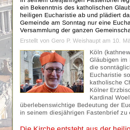
ein Bekenntnis des katholischen Glau
heiligen Eucharistie ab und plädiert da
Gemeinde am Sonntag nur eine Euchar
Versammlung der ganzen Gemeinschaft
Erstellt von Gero P. Weishaupt am 10. M
Köln (kathnew
Gläubigen im
die sonntäglic
Eucharistie so
katholische Ch
Kölner Erzbis
Kardinal Woelk
überlebenswichtige Bedeutung der Euch
in seinem diesjährigen Fastenbrief zu 
Die Kirche entsteht aus der heili