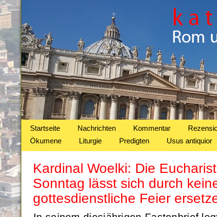
Startseite
Nachrichten
Kommentar
Rezensi
Ökumene
Liturgie
Predigten
Usus antiquior
Kardinal Woelki: Die Eucharist
Sonntag lässt sich durch kein
gottesdienstliche Feier ersetz
In seinem diesjährigen Fastenbrief leg