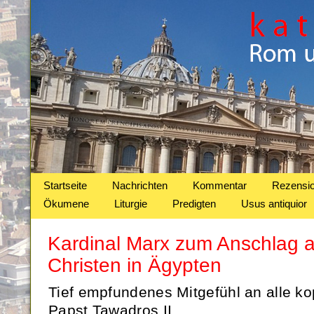
Startseite
Nachrichten
Kommentar
Rezensi
Ökumene
Liturgie
Predigten
Usus antiquior
Kardinal Marx zum Anschlag a
Christen in Ägypten
Tief empfundenes Mitgefühl an alle ko
Papst Tawadros II.