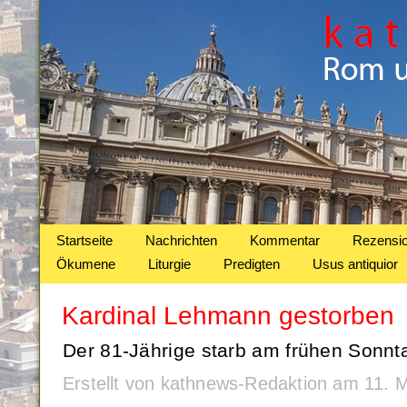
Startseite
Nachrichten
Kommentar
Rezensi
Ökumene
Liturgie
Predigten
Usus antiquior
Kardinal Lehmann gestorben
Der 81-Jährige starb am frühen Sonn
Erstellt von kathnews-Redaktion am 11.