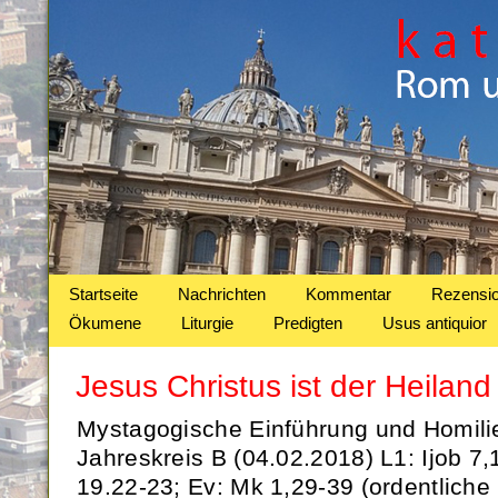
Startseite
Nachrichten
Kommentar
Rezensi
Ökumene
Liturgie
Predigten
Usus antiquior
Jesus Christus ist der Heiland
Mystagogische Einführung und Homili
Jahreskreis B (04.02.2018) L1: Ijob 7,1
19.22-23; Ev: Mk 1,29-39 (ordentlich