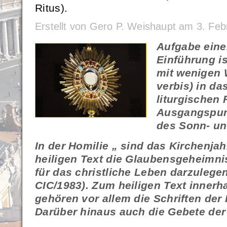
Ritus).
Erstellt von Gero P. Weishaupt am 3. Fe
Aufgabe ein
Einführung is
mit wenigen 
verbis) in d
liturgischen 
Ausgangspunk
des Sonn- un
In der Homilie „ sind das Kirchenja
heiligen Text die Glaubensgeheimn
für das christliche Leben darzulegen
CIC/1983). Zum heiligen Text innerha
gehören vor allem die Schriften der H
Darüber hinaus auch die Gebete der 