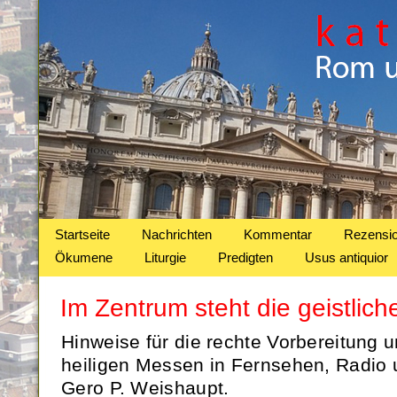
Startseite
Nachrichten
Kommentar
Rezensi
Ökumene
Liturgie
Predigten
Usus antiquior
Im Zentrum steht die geistli
Hinweise für die rechte Vorbereitung u
heiligen Messen in Fernsehen, Radio u
Gero P. Weishaupt.