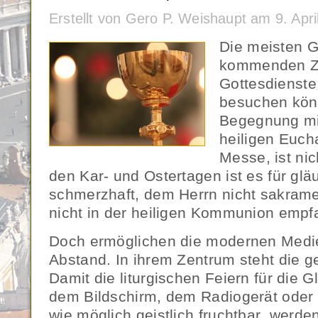
Erstellt von Gero P. Weishaupt am 9. Apr
Die meisten G
kommenden Ze
Gottesdienste
besuchen kön
Begegnung mit
heiligen Eucha
Messe, ist ni
den Kar- und Ostertagen ist es für glä
schmerzhaft, dem Herrn nicht sakram
nicht in der heiligen Kommunion emp
Doch ermöglichen die modernen Medien
Abstand. In ihrem Zentrum steht die 
Damit die liturgischen Feiern für die 
dem Bildschirm, dem Radiogerät oder
wie möglich geistlich fruchtbar werden