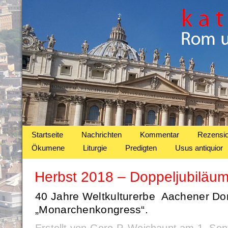
Startseite
Nachrichten
Kommentar
Rezensi
Ökumene
Liturgie
Predigten
Usus antiquior
Herbst 2018 – Doppeljubiläu
40 Jahre Weltkulturerbe Aachener D
„Monarchenkongress“.