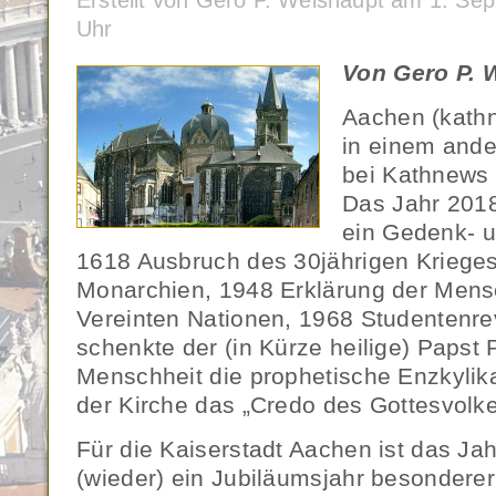
Erstellt von Gero P. Weishaupt am 1. S
Uhr
Von Gero P. 
Aachen (kath
in einem an
bei Kathnews 
Das Jahr 2018 
ein Gedenk- u
1618 Ausbruch des 30jährigen Kriege
Monarchien, 1948 Erklärung der Mens
Vereinten Nationen, 1968 Studentenrev
schenkte der (in Kürze heilige) Papst 
Menschheit die prophetische Enzkylik
der Kirche das „Credo des Gottesvolke
Für die Kaiserstadt Aachen ist das Ja
(wieder) ein Jubiläumsjahr besonderer