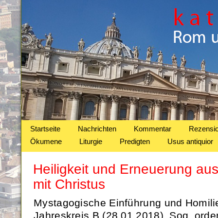
Startseite
Nachrichten
Kommentar
Rezensi
Ökumene
Liturgie
Predigten
Usus antiquior
Heiligkeit und Erneuerung a
mit Christus
Mystagogische Einführung und Homili
Jahreskreis B (28.01.2018). Sog. orde