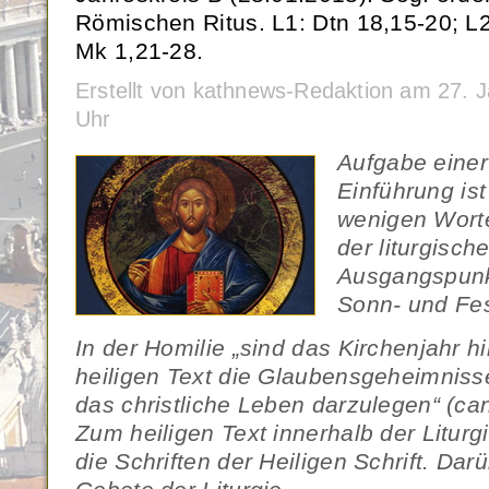
Römischen Ritus. L1: Dtn 18,15-20; L2
Mk 1,21-28.
Erstellt von kathnews-Redaktion am 27. 
Uhr
Aufgabe eine
Einführung ist
wenigen Wort
der liturgisch
Ausgangspunk
Sonn- und Fes
In der Homilie „sind das Kirchenjahr 
heiligen Text die Glaubensgeheimniss
das christliche Leben darzulegen“ (ca
Zum heiligen Text innerhalb der Liturg
die Schriften der Heiligen Schrift. Dar