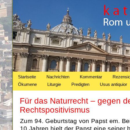
Startseite
Nachrichten
Kommentar
Rezensi
Ökumene
Liturgie
Predigten
Usus antiquior
Für das Naturrecht – gegen d
Rechtspositivismus
Zum 94. Geburtstag von Papst em. Ben
10 Jahren hielt der Papst eine seine