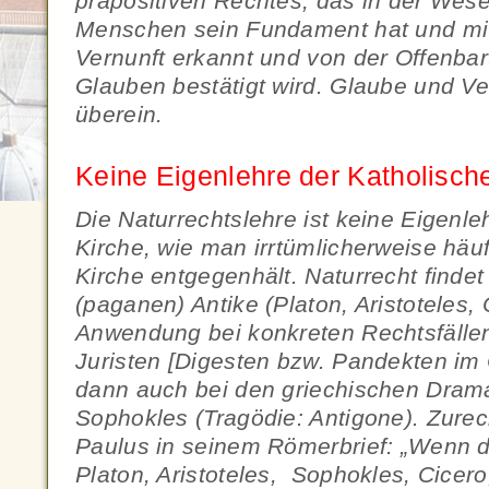
präpositiven Rechtes, das in der Wes
Menschen sein Fundament hat und mit
Vernunft erkannt und von der Offenbar
Glauben bestätigt wird. Glaube und V
überein.
Keine Eigenlehre der Katholisch
Die Naturrechtslehre ist keine Eigenle
Kirche, wie man irrtümlicherweise häu
Kirche entgegenhält. Naturrecht findet
(paganen) Antike (Platon, Aristoteles, 
Anwendung bei konkreten Rechtsfälle
Juristen [Digesten bzw. Pandekten im C
dann auch bei den griechischen Drama
Sophokles (Tragödie: Antigone). Zurec
Paulus in seinem Römerbrief: „Wenn di
Platon, Aristoteles, Sophokles, Cicero