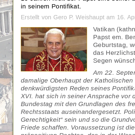
in seinem Pontifikat.
Erstellt von Gero P. Weishaupt am 16. Ap
Vatikan (kath
Papst em. Ben
Geburtstag, w
das Herzlichst
Segen wünsch
Am 22. Septem
damalige Oberhaupt der Katholischen 
denkwürdigsten Reden seines Pontifik
XVI. hat sich in seiner Ansprache vo
Bundestag mit den Grundlagen des frei
Rechtsstaats auseinandergesetzt. Po
Gerechtigkeit“ sein und so die Grundv
Friede schaffen. Voraussetzung ist d