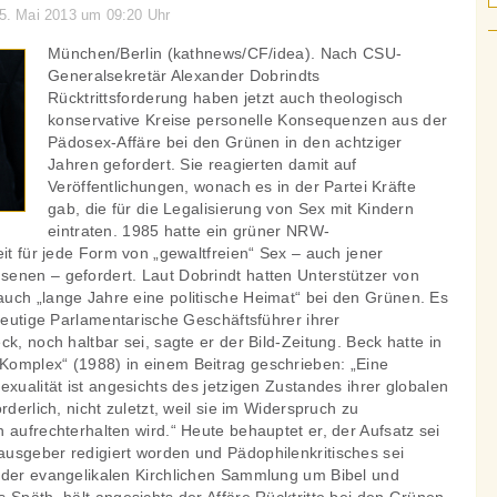
25. Mai 2013 um 09:20 Uhr
München/Berlin (kathnews/CF/idea). Nach CSU-
Generalsekretär Alexander Dobrindts
Rücktrittsforderung haben jetzt auch theologisch
konservative Kreise personelle Konsequenzen aus der
Pädosex-Affäre bei den Grünen in den achtziger
Jahren gefordert. Sie reagierten damit auf
Veröffentlichungen, wonach es in der Partei Kräfte
gab, die für die Legalisierung von Sex mit Kindern
eintraten. 1985 hatte ein grüner NRW-
eit für jede Form von „gewaltfreien“ Sex – auch jener
enen – gefordert. Laut Dobrindt hatten Unterstützer von
uch „lange Jahre eine politische Heimat“ bei den Grünen. Es
 heutige Parlamentarische Geschäftsführer ihrer
k, noch haltbar sei, sagte er der Bild-Zeitung. Beck hatte in
omplex“ (1988) in einem Beitrag geschrieben: „Eine
exualität ist angesichts des jetzigen Zustandes ihrer globalen
rderlich, nicht zuletzt, weil sie im Widerspruch zu
 aufrechterhalten wird.“ Heute behauptet er, der Aufsatz sei
usgeber redigiert worden und Pädophilenkritisches sei
 der evangelikalen Kirchlichen Sammlung um Bibel und