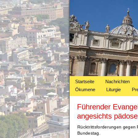
Startseite
Nachrichten
Ökumene
Liturgie
Pr
Führender Evangel
angesichts pädose
Rücktrittsforderungen gegen 
Bundestag.