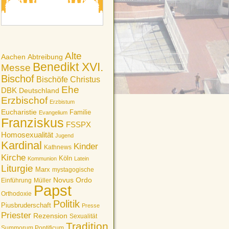
Alte
Aachen
Abtreibung
Benedikt XVI.
Messe
Bischof
Bischöfe
Christus
Ehe
DBK
Deutschland
Erzbischof
Erzbistum
Eucharistie
Familie
Evangelium
Franziskus
FSSPX
Homosexualität
Jugend
Kardinal
Kinder
Kathnews
Kirche
Köln
Kommunion
Latein
Liturgie
Marx
mystagogische
Novus Ordo
Einführung
Müller
Papst
Orthodoxie
Politik
Piusbruderschaft
Presse
Priester
Rezension
Sexualität
Tradition
Summorum Pontificum