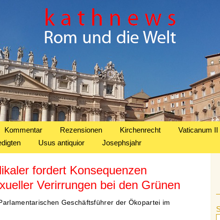
Kommentar
Rezensionen
Kirchenrecht
Vaticanum II
edigten
Usus antiquior
Josephsjahr
ikaler fordert Konsequenzen
xueller Verirrungen bei den Grünen
Parlamentarischen Geschäftsführer der Ökopartei im