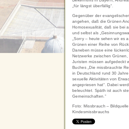
Bekenntnis in Bayern, Andreas
„für längst überfällig“.
Gegenüber der evangelischen 
angehen, daß die Grünen And
Homosexualität, daß sie bei a
und selbst als „Gesinnungswa
„Sorry – heute sehen wir es a
Grünen einer Reihe von Rückt
Daneben müsse eine lückenlos
Netzwerke zwischen Grünen,
Juristen müssen aufgedeckt 
Buches „Die missbrauchte Rep
in Deutschland rund 30 Jahre 
sexuelle Aktivitäten von Erwa
angepriesen hat“. Dabei werd
beleuchtet. Späth ist auch st
Gemeinschaften.”
Foto: Missbrauch – Bildquell
Kindesmissbrauchs