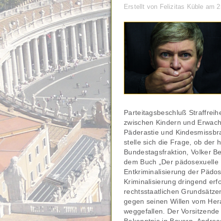
Erstellt von Felizitas Küble am 
Parteitagsbeschluß Straffreih
zwischen Kindern und Erwachs
Päderastie und Kindesmissbra
stelle sich die Frage, ob der
Bundestagsfraktion, Volker Bec
dem Buch „Der pädosexuelle K
Entkriminalisierung der Pädos
Kriminalisierung dringend erfo
rechtsstaatlichen Grundsätzen
gegen seinen Willen vom Hera
weggefallen. Der Vorsitzende