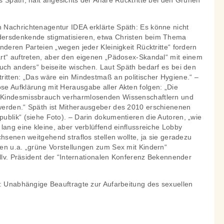
 Späth, hält angesichts der Affäre Rücktritte bei den Grünen
Nachrichtenagentur IDEA erklärte Späth: Es könne nicht
ersdenkende stigmatisieren, etwa Christen beim Thema
nderen Parteien „wegen jeder Kleinigkeit Rücktritte“ fordern
rt“ auftreten, aber den eigenen „Pädosex-Skandal“ mit einem
uch anders“ beiseite wischen. Laut Späth bedarf es bei den
ritten: „Das wäre ein Mindestmaß an politischer Hygiene.“ –
e Aufklärung mit Herausgabe aller Akten folgen: „Die
 Kindesmissbrauch verharmlosenden Wissenschaftlern und
werden.“ Späth ist Mitherausgeber des 2010 erschienenen
ublik“ (siehe Foto). – Darin dokumentieren die Autoren, „wie
lang eine kleine, aber verblüffend einflussreiche Lobby
chsenen weitgehend straflos stellen wollte, ja sie geradezu
en u.a. „grüne Vorstellungen zum Sex mit Kindern“
ellv. Präsident der “Internationalen Konferenz Bekennender
e: Unabhängige Beauftragte zur Aufarbeitung des sexuellen