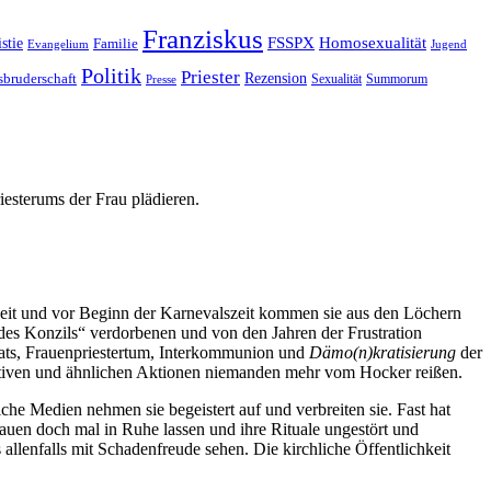
Franziskus
Homosexualität
FSSPX
stie
Familie
Evangelium
Jugend
Politik
Priester
Rezension
sbruderschaft
Sexualität
Summorum
Presse
iesterums der Frau plädieren.
eit und vor Beginn der Karnevalszeit kommen sie aus den Löchern
des Konzils“ verdorbenen und von den Jahren der Frustration
ibats, Frauenpriestertum, Interkommunion und
Dämo(n)kratisierung
der
tiativen und ähnlichen Aktionen niemanden mehr vom Hocker reißen.
liche Medien nehmen sie begeistert auf und verbreiten sie. Fast hat
uen doch mal in Ruhe lassen und ihre Rituale ungestört und
allenfalls mit Schadenfreude sehen. Die kirchliche Öffentlichkeit