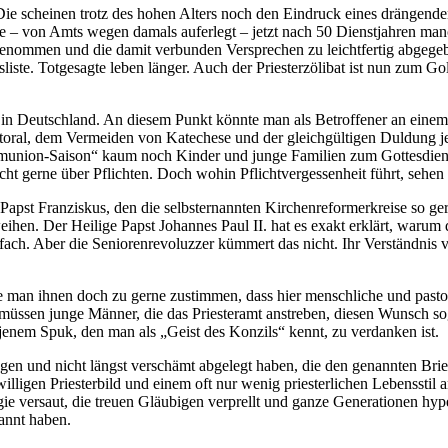
rn. Die scheinen trotz des hohen Alters noch den Eindruck eines dränge
 – von Amts wegen damals auferlegt – jetzt nach 50 Dienstjahren manch
nommen und die damit verbunden Versprechen zu leichtfertig abgegebe
liste. Totgesagte leben länger. Auch der Priesterzölibat ist nun zum 
 in Deutschland. An diesem Punkt könnte man als Betroffener an einem d
ral, dem Vermeiden von Katechese und der gleichgültigen Duldung jegl
ommunion-Saison“ kaum noch Kinder und junge Familien zum Gottesdien
cht gerne über Pflichten. Doch wohin Pflichtvergessenheit führt, sehen s
st Franziskus, den die selbsternannten Kirchenreformerkreise so gerne 
ihen. Der Heilige Papst Johannes Paul II. hat es exakt erklärt, warum 
ach. Aber die Seniorenrevoluzzer kümmert das nicht. Ihr Verständnis von
e man ihnen doch zu gerne zustimmen, dass hier menschliche und pasto
g müssen junge Männer, die das Priesteramt anstreben, diesen Wunsch 
 jenem Spuk, den man als „Geist des Konzils“ kennt, zu verdanken ist.
en und nicht längst verschämt abgelegt haben, die den genannten Brief 
willigen Priesterbild und einem oft nur wenig priesterlichen Lebensstil
ie versaut, die treuen Gläubigen verprellt und ganze Generationen hyp
bannt haben.