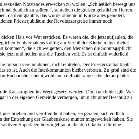
nden sexuellen Notstandes erwecken zu wollen. „Schließlich bewegt uns
mal deutlich zu spüren.“, schreiben die greisen geistlichen Herren.
n, da man glaubte, das würde ohnehin in Kürze alles geändert.
Goldenen Priesterjubiläum der Revoluzzergreise immer noch
icken Hals vor Wut ersticken. Es waren die, die jetzt aufjaulen, die
ichen Fehlverhaltens kräftig am Verfall der Kirche mitgearbeitet
st kommen“, die sich weigerten, den Menschen die Sonntagspflicht
ie jetzt und heulen uns die Taschen voll. Es ist einfach widerlich!
für sich vereinnahmen, nicht eintreten. Der Priesterzölibat bleibt
das so ist. Auch die Interkommunion bleibt verboten. Zu groß sind die
 Eucharistie scheint wohl auch defizitär angesichts derart platter
rale Katastrophen ins Werk gesetzt werden. Doch auch hier gilt: Wer
sogar in der eigenen Gemeinde verbergen, um nicht unter Beschuß zu
geschrieben und veröffentlicht haben, sei geraten, sich endlich
 an der Entstehung der Glaubenskrise munter mitgewerkelt haben. Sie
eraktiven Superlaien hervorgebracht, die den Glauben für eine