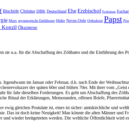
f
Ehe
Erzbischof
Bischöfe
Christus
DBK
Deutschland
Euchari
Erzbistum
Papst
rgie
Novus Ordo
Piu
Marx
mystagogische Einführung
Müller
Orthodoxie
s Konzil
Ökumene
m sie u.a. für die Abschaffung des Zölibates und die Einführung des Pr
. Irgendwann im Januar oder Februar, d.h. nach Ende der Weihnachtsz
henrevoluzzer der späten 60er und frühen 70er. Mit ihrer vom „Geist 
n Jahr für Jahr dieselben Forderungen. Es geht um Abschaffung des Zöl
rliche Ritual der Erklärungen, Memoranden, offenen Briefe, Pfarrerini
r ewig gleichen Postulate ist, eines ist sicher: amtskirchliche und welt
e. Das ist doch keine Neuigkeit! Man könnte die alten Männer und Fra
und wieder breitgetreten werden. Die weltliche Öffentlichkeit wird es 