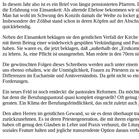
In diesem Jahr also ist es ein Brief von längst pensionierten Pfarre
die Erfahrung von Einsamkeit: Als alternde Ehelose bekommen wir sie
Man hat wohl im Schwung des Konzils damals die Weihe zu locker ge
Insbesondere der Zölibat stand schon in deren Köpfen auf der Abschss
quicklebendig.
Neben der Einsamkeit beklagen sie den geistlichen Verfall der Kirche
mit ihrem Betrug einer windelweich gespülten Verkündigung und Pasto
haben. Sie waren es, die jetzt beklagen, daß „außerhalb der „Erstk
zu lehren. Ja, eine Pflicht ist unangenehm. Man redete in den 70ern ni
Die gewünschten Folgen dieses Schreibens werden auch unter einem Pap
uns ebenso erhalten, wie die Unmöglichkeit, Frauen zu Priestern zu we
Differenzen im Eucharistie und Amtsverständnis. Da geht nicht so einf
Forderungen.
Ein neues Feld ist noch entdeckt: die pastoralen Reformen. Da möcht
hat denn die Berufungspastoral quasi komplett eingestellt? Oft genu
geraten. Ein Klima der Berufungsfeindlichkeit, das nicht zuletzt auch
Den alten Herren im geistlichen Gewand, so sie es denn überhaupt trag
zurückzunehmen. Es ist deren Priestergeneration, die mit ihrem eigen
haben oft genug den Glauben in Lehre und Praxis verhunzt, die Liturg
soziales Feature halten und jegliche transzendente Option daraus ver