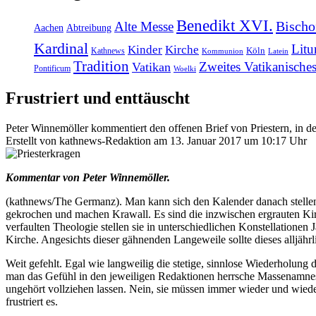
Benedikt XVI.
Bischo
Alte Messe
Abtreibung
Aachen
Kardinal
Litu
Kinder
Kirche
Köln
Kathnews
Kommunion
Latein
Tradition
Zweites Vatikanische
Vatikan
Pontificum
Woelki
Frustriert und enttäuscht
Peter Winnemöller kommentiert den offenen Brief von Priestern, in de
Erstellt von kathnews-Redaktion am 13. Januar 2017 um 10:17 Uhr
Kommentar von Peter Winnemöller.
(kathnews/The Germanz). Man kann sich den Kalender danach stellen
gekrochen und machen Krawall. Es sind die inzwischen ergrauten Kirc
verfaulten Theologie stellen sie in unterschiedlichen Konstellatione
Kirche. Angesichts dieser gähnenden Langeweile sollte dieses alljäh
Weit gefehlt. Egal wie langweilig die stetige, sinnlose Wiederholung de
man das Gefühl in den jeweiligen Redaktionen herrsche Massenamnesi
ungehört vollziehen lassen. Nein, sie müssen immer wieder und wieder 
frustriert es.