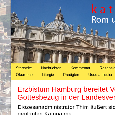
Startseite
Nachrichten
Kommentar
Rezensi
Ökumene
Liturgie
Predigten
Usus antiquior
Erzbistum Hamburg bereitet Vol
Gottesbezug in der Landesver
Diözesanadministrator Thim äußert sic
geplanten Kampagne.