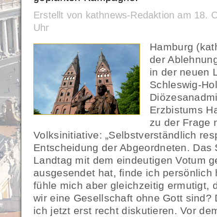
Erstellt von kathnews-Redaktion am 18. 
Uhr
Hamburg (kat
der Ablehnun
in der neuen
Schleswig-Hol
Diözesanadmin
Erzbistums H
zu der Frage 
Volksinitiative: „Selbstverständlich res
Entscheidung der Abgeordneten. Das S
Landtag mit dem eindeutigen Votum 
ausgesendet hat, finde ich persönlich 
fühle mich aber gleichzeitig ermutigt, 
wir eine Gesellschaft ohne Gott sind
ich jetzt erst recht diskutieren. Vor d