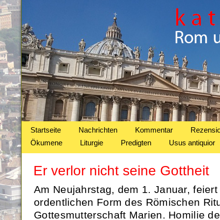
Startseite
Nachrichten
Kommentar
Rezensi
Ökumene
Liturgie
Predigten
Usus antiquior
Er verlor nicht seine Gottheit
Am Neujahrstag, dem 1. Januar, feiert 
ordentlichen Form des Römischen Rit
Gottesmutterschaft Marien. Homilie des