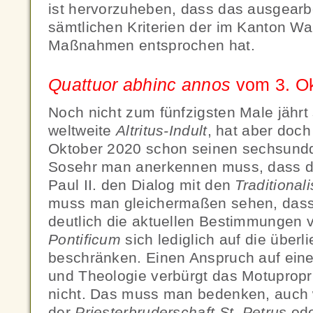
ist hervorzuheben, dass das ausgearb
sämtlichen Kriterien der im Kanton Wa
Maßnahmen entsprochen hat.
Quattuor abhinc annos
vom 3. O
Noch nicht zum fünfzigsten Male jährt 
weltweite
Altritus-Indult
, hat aber doc
Oktober 2020 schon seinen sechsundd
Sosehr man anerkennen muss, dass d
Paul II. den Dialog mit den
Traditional
muss man gleichermaßen sehen, dass
deutlich die aktuellen Bestimmungen
Pontificum
sich lediglich auf die überli
beschränken. Einen Anspruch auf eine 
und Theologie verbürgt das Motupropr
nicht. Das muss man bedenken, auch 
der
Priesterbruderschaft St. Petrus
od