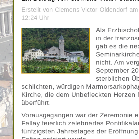
Erstellt von Clemens Victor Oldendorf a
12:24 Uhr
Als Erzbischo
in der franzö
gab es die n
Seminarkirch
nicht. Am ver
September 20
sterblichen Üb
schlichten, würdigen Marmorsarkophag
Kirche, die dem Unbefleckten Herzen M
überführt.
Vorausgegangen war der Zeremonie e
Fellay feierlich zelebriertes Pontifika
fünfzigsten Jahrestages der Eröffnun