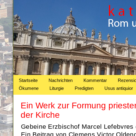
Startseite
Nachrichten
Kommentar
Rezensi
Ökumene
Liturgie
Predigten
Usus antiquior
Ein Werk zur Formung priesterl
der Kirche
Gebeine Erzbischof Marcel Lefebvres 
Ein Beitrag von Clemens Victor Oldend