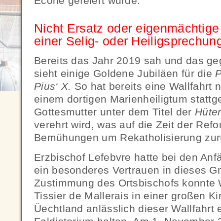
Ecône gefeiert wurde.
Nicht Ersatz oder eigenmächti
einer Selig- oder Heiligsprechun
Bereits das Jahr 2019 sah und das ge
sieht einige Goldene Jubiläen für die
P
Pius‘ X.
So hat bereits eine Wallfahrt 
einem dortigen Marienheiligtum stattg
Gottesmutter unter dem Titel der
Hüte
verehrt wird, was auf die Zeit der Ref
Bemühungen um Rekatholisierung zur
Erzbischof Lefebvre hatte bei den Anfä
ein besonderes Vertrauen in dieses Gn
Zustimmung des Ortsbischofs konnte 
Tissier de Mallerais in einer großen K
Üechtland anlässlich dieser Wallfahrt